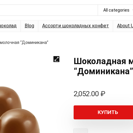
All categories
околад
Blog
Ассорти шоколадных конфет
About 
молочная “Доминикана”
Шоколадная м
“Доминикана”
2,052.00
₽
КУПИТЬ