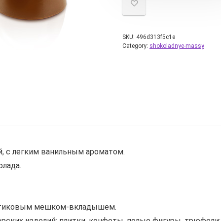
SKU:
496d313f5c1e
Category:
shokoladnye-massy
, с легким ванильным ароматом.
олада.
ластиковым мешком-вкладышем.
ских изделий: плитки, конфеты, полые фигуры, трюфели;