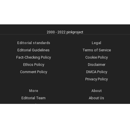
2000 - 2022 pinkproject
Editorial standards
Legal
Editorial Guidelines
Terms of Service
Fact-Checking Policy
Cookie Policy
Ethics Policy
Disclaimer
Comment Policy
DMCA Policy
Privacy Policy
More
About
Editorial Team
About Us
Sources and Citations
Contact
How We Fix Errors
Work With Us
Ad Disclosure