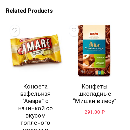
Related Products
Конфета
Конфеты
вафельная
школадные
“Амаре” с
“Мишки в лесу”
начинкой со
291.00
₽
вкусом
топленого
молока в