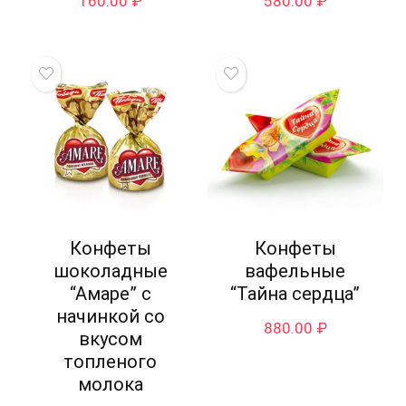
160.00
₽
580.00
₽
Конфеты
Конфеты
шоколадные
вафельные
“Амаре” с
“Тайна сердца”
начинкой со
880.00
₽
вкусом
топленого
молока