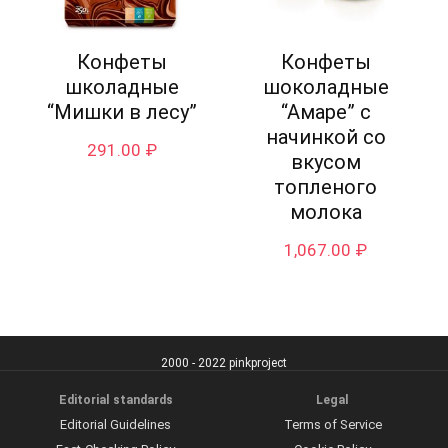
Конфеты
Конфеты
школадные
шоколадные
“Мишки в лесу”
“Амаре” с
начинкой со
291.00
₽
вкусом
топленого
молока
1,067.00
₽
2000 - 2022 pinkproject
Editorial standards
Legal
Editorial Guidelines
Terms of Service