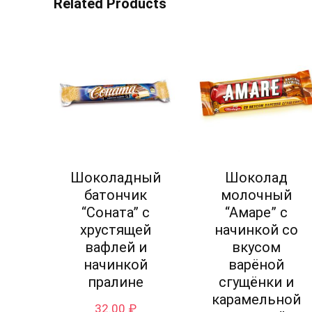
Related Products
Шоколадный
Шоколад
батончик
молочный
“Соната” с
“Амаре” с
хрустящей
начинкой со
вафлей и
вкусом
начинкой
варёной
пралине
сгущёнки и
карамельной
32.00
₽