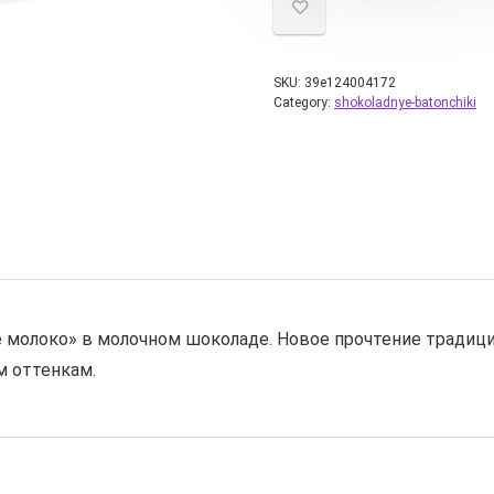
SKU:
39e124004172
Category:
shokoladnye-batonchiki
е молоко» в молочном шоколаде. Новое прочтение традиц
м оттенкам.