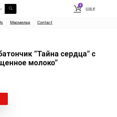
0
0.00
₽
Us
Мармелад
Contact
атончик “Тайна сердца” с
ущенное молоко”