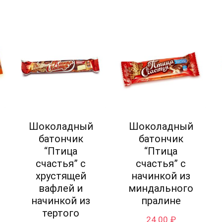
Шоколадный
Шоколадный
батончик
батончик
“Птица
“Птица
счастья” с
счастья” с
хрустящей
начинкой из
вафлей и
миндального
начинкой из
пралине
тертого
24.00
₽