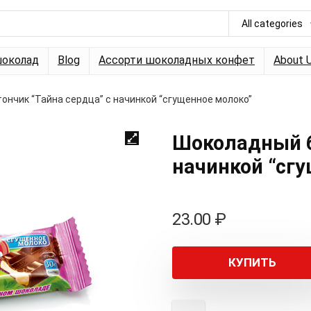
All categories
околад
Blog
Ассорти шоколадных конфет
About 
ончик “Тайна сердца” с начинкой “сгущенное молоко”
Шоколадный б
начинкой “сг
23.00
₽
КУПИТЬ