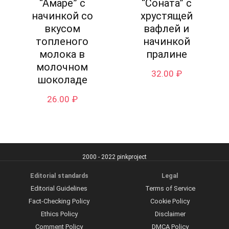
“Амаре” с
“Соната” с
начинкой со
хрустящей
вкусом
вафлей и
топленого
начинкой
молока в
пралине
молочном
32.00
₽
шоколаде
26.00
₽
2000 - 2022 pinkproject
Editorial standards
Legal
Editorial Guidelines
Terms of Service
Fact-Checking Policy
Cookie Policy
Ethics Policy
Disclaimer
Comment Policy
DMCA Policy