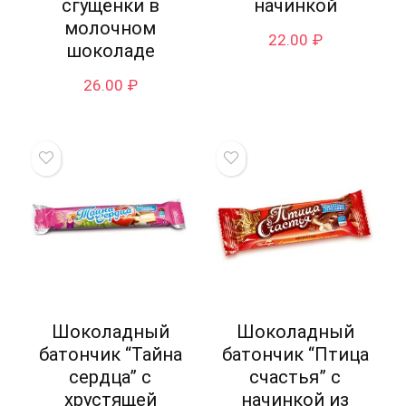
сгущёнки в
начинкой
молочном
22.00
₽
шоколаде
26.00
₽
Шоколадный
Шоколадный
батончик “Тайна
батончик “Птица
сердца” с
счастья” с
хрустящей
начинкой из