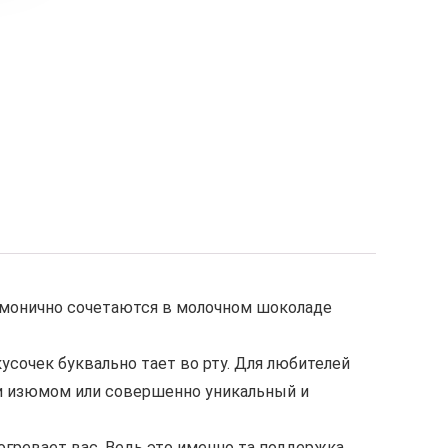
армонично сочетаются в молочном шоколаде
сочек буквально тает во рту. Для любителей
и изюмом или совершенно уникальный и
огревает вас. Ведь это именно та поддержка,