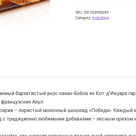
SKU:
2b720d90b589
Category:
molochnyj
ваемый бархатистый вкус какао-бобов из Кот-д’Ивуара г
 французских Альп.
 серии – пористый молочный шоколад «Победа». Каждый ку
д с традиционно любимыми добавками – лесным орехом 
вуйте, как энергия солнечных летних дней наполняет и с