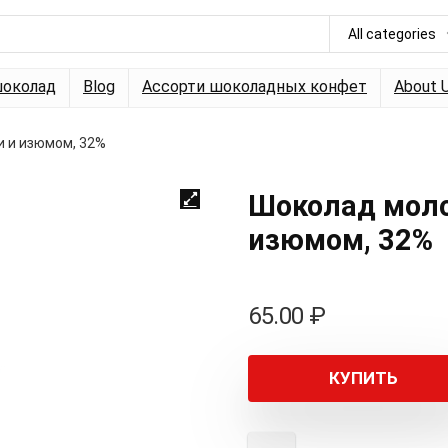
All categories
околад
Blog
Ассорти шоколадных конфет
About 
 и изюмом, 32%
Шоколад моло
изюмом, 32%
65.00
₽
КУПИТЬ