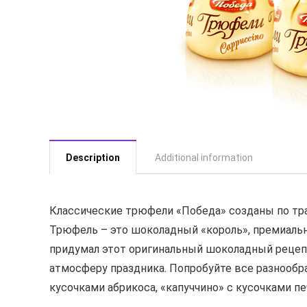
Description
Additional information
Классические трюфели «Победа» созданы по тр
Трюфель – это шоколадный «король», премиальн
придумал этот оригинальный шоколадный рецепт
атмосферу праздника. Попробуйте все разнооб
кусочками абрикоса, «капуччино» с кусочками п