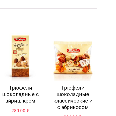
Трюфели
Трюфели
шоколадные с
шоколадные
айриш крем
классические и
с абрикосом
280.00
₽