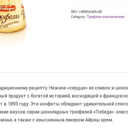
SKU:
c488da4e5c40
Category:
Трюфели классические
адиционному рецепту. Нежное «сердце» из сливок и шоко
ый продукт с богатой историей, восходящей к французско
 в 1895 году. Эти конфеты обладают удивительной спос
разие вкусов серии шоколадных трюфелей «Победа»: клас
еченья, а также с изысканным ликером Айриш крем.