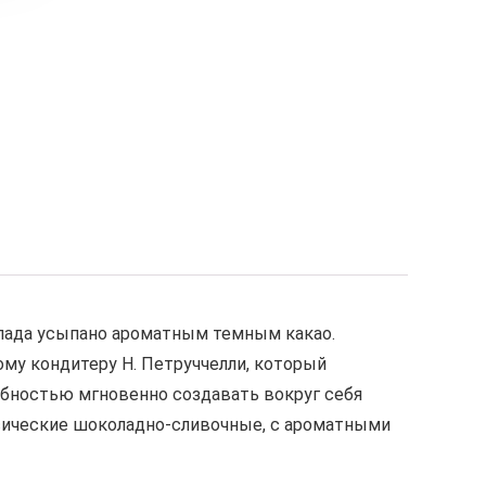
лада усыпано ароматным темным какао.
му кондитеру Н. Петруччелли, который
обностью мгновенно создавать вокруг себя
сические шоколадно-сливочные, с ароматными