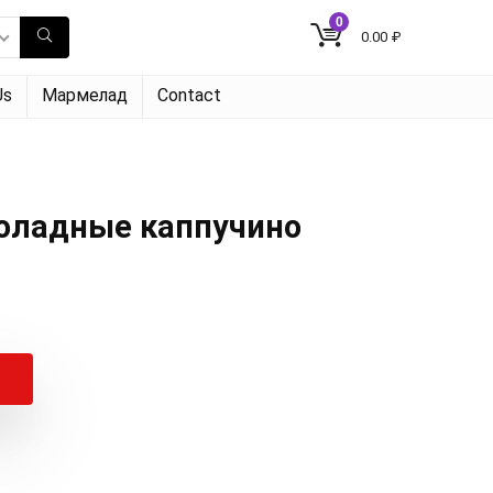
0
0.00
₽
Us
Мармелад
Contact
оладные каппучино