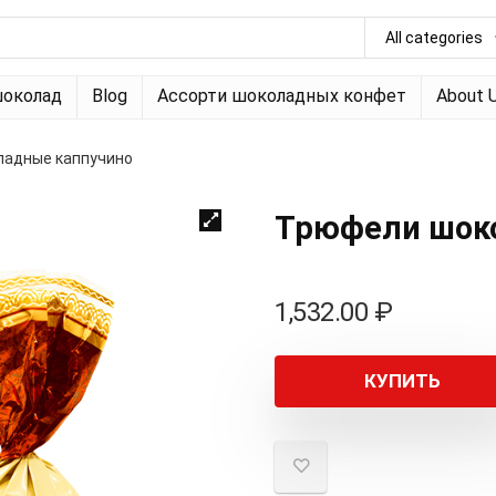
All categories
околад
Blog
Ассорти шоколадных конфет
About 
адные каппучино
Трюфели шок
1,532.00
₽
КУПИТЬ