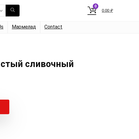
0
0.00
₽
Us
Мармелад
Contact
истый сливочный