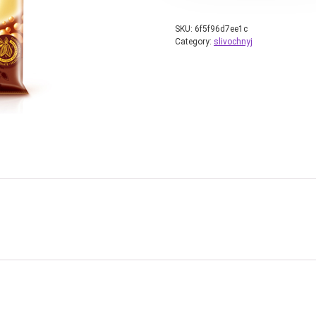
SKU:
6f5f96d7ee1c
Category:
slivochnyj