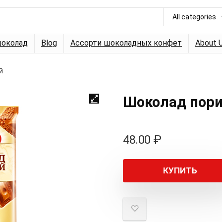
All categories
околад
Blog
Ассорти шоколадных конфет
About 
й
Шоколад пор
48.00
₽
КУПИТЬ