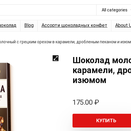
All categories
околад
Blog
Ассорти шоколадных конфет
About 
лочный с грецким орехом в карамели, дробленым пеканом и изю
Шоколад моло
карамели, др
изюмом
175.00
₽
КУПИТЬ