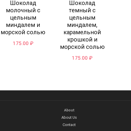
Шоколад
Шоколад
молочный с
темный с
цельным
цельным
миндалем и
миндалем,
морской солью
карамельной
крошкой и
175.00
₽
морской солью
175.00
₽
About
About Us
Contact