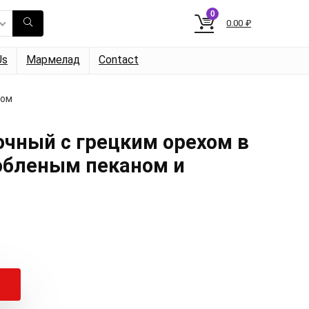
0
0.00
₽
Us
Мармелад
Contact
мом
чный с грецким орехом в
обленым пеканом и