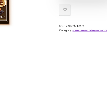
SKU:
2b072f71ec7b
Category:
premium-s-czelnym-oreh