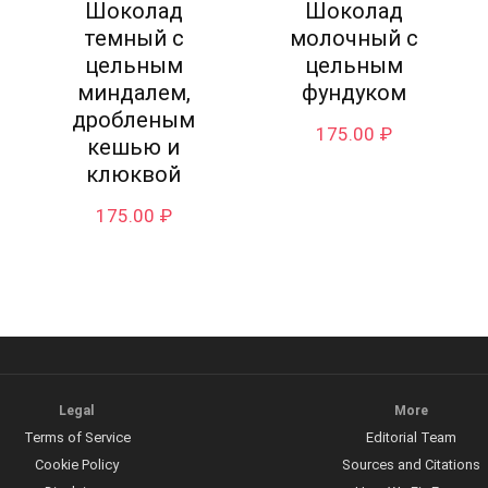
Шоколад
Шоколад
темный с
молочный с
цельным
цельным
миндалем,
фундуком
дробленым
175.00
₽
кешью и
клюквой
175.00
₽
Legal
More
Terms of Service
Editorial Team
Cookie Policy
Sources and Citations