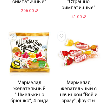
симпатичные”
“Страшно
симпатичные”
206.00
₽
41.00
₽
Мармелад
Мармелад
жевательный
жевательный с
“Шмелькино
начинкой “Всё и
брюшко”, 4 вида
сразу”, фрукты